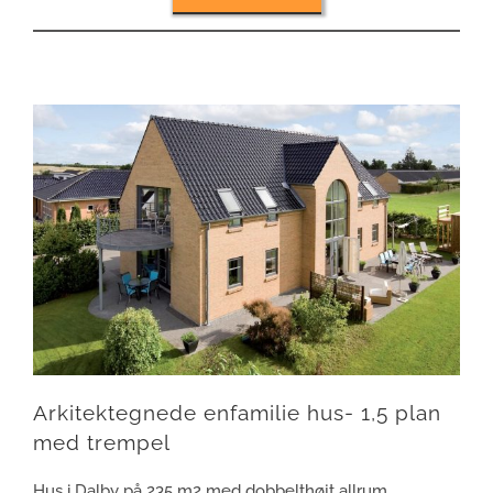
Arkitektegnede enfamilie hus- 1,5 plan
med trempel
Hus i Dalby på 235 m2 med dobbelthøjt allrum.